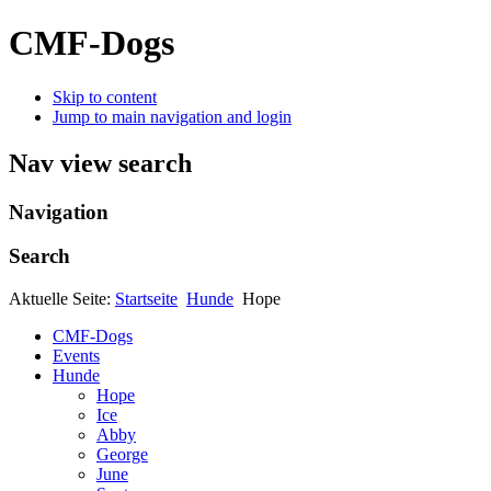
CMF-Dogs
Skip to content
Jump to main navigation and login
Nav view search
Navigation
Search
Aktuelle Seite:
Startseite
Hunde
Hope
CMF-Dogs
Events
Hunde
Hope
Ice
Abby
George
June